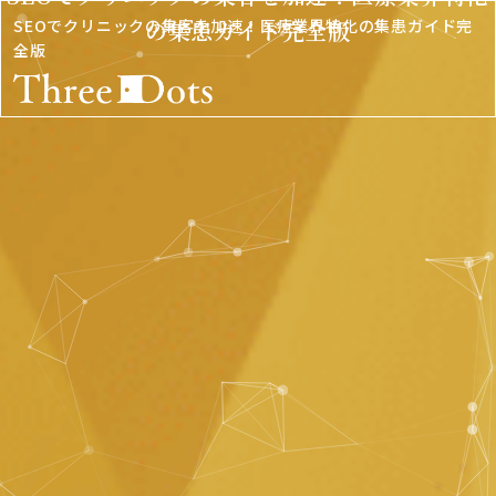
HOME
SEOでクリニックの集客を加速！医療業界特化の集患ガイド完
の集患ガイド完全版
全版
サービス
業種別
事例紹介
会社概要
無料資料DL