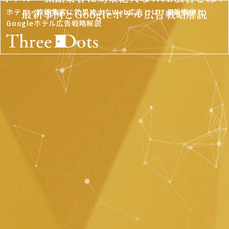
HOME
ホテル・旅館集客に効果絶大なWeb広告とは？最新事例と
最新事例とGoogleホテル広告戦略解説
Googleホテル広告戦略解説
サービス
業種別
事例紹介
会社概要
無料資料DL