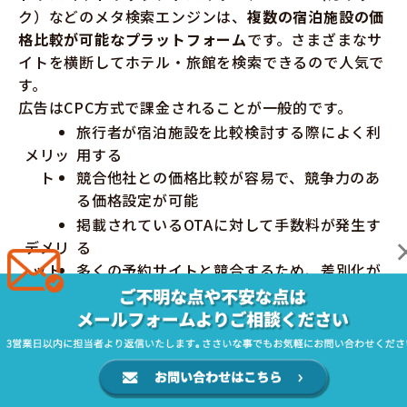
ク）などのメタ検索エンジンは、
複数の宿泊施設の価
格比較が可能なプラットフォーム
です。さまざまなサ
イトを横断してホテル・旅館を検索できるので人気で
す。
広告はCPC方式で課金されることが一般的です。
旅行者が宿泊施設を比較検討する際によく利
メリッ
用する
ト
競合他社との価格比較が容易で、競争力のあ
る価格設定が可能
掲載されているOTAに対して手数料が発生す
デメリ
る
ット
多くの予約サイトと競合するため、差別化が
難しい
SNS広告（Facebook, Instagram, Twitter）
SNS広告は、
FacebookやInstagram、Twitterなど
のソーシャルメディアプラットフォームで広告を配信
する方法です。ターゲット設定が細かくできるのが特